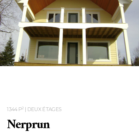
Deux étages
Services
Forfaits
Gestion de projet
Intéressé à construire ?
2
1344 P
| DEUX ÉTAGES
Nerprun