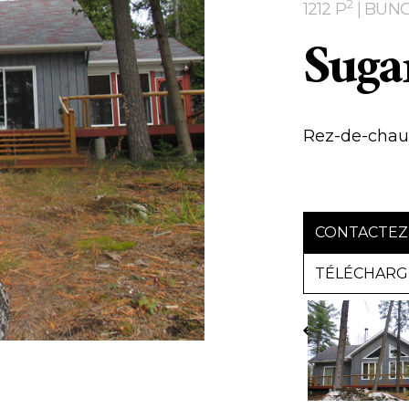
2
1212 P
| BUN
Suga
Rez-de-chaus
CONTACTEZ
TÉLÉCHARGE