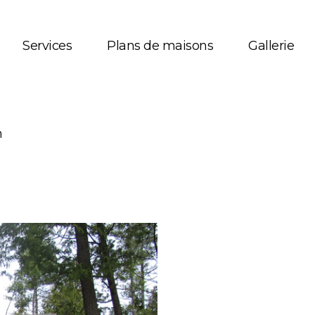
Services
Plans de maisons
Gallerie
opos
Plans de mais
m
gnages
Bungalows
ires desservis
Deux étages