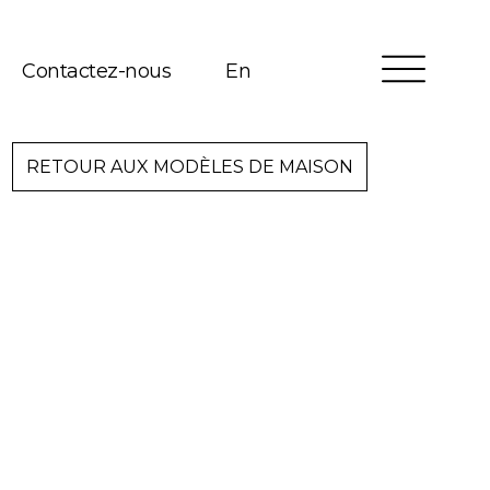
Contactez-nous
En
ons
Services
RETOUR AUX MODÈLES DE MAISON
Forfaits
Gestion de projet
Intéressé à construire ?