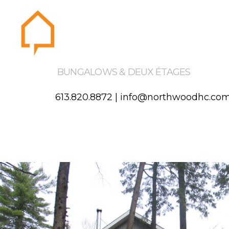
Northwood
Accueil
À pr
BUNGALOWS & DEUX ÉTAGES
613.820.8872
|
info@northwoodhc.co
Gallerie
Témoi
Territo
Contactez-nous